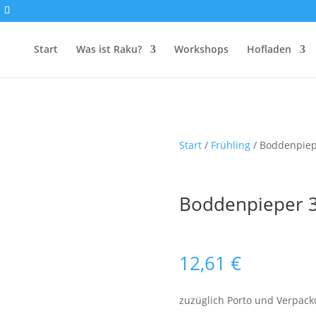
Start
Was ist Raku?
Workshops
Hofladen
Start
/
Frühling
/ Boddenpiep
Boddenpieper 
12,61
€
zuzüglich Porto und Verpac