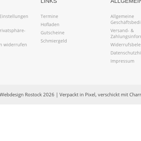
LINKS
ALLGEMEI
Einstellungen
Termine
Allgemeine
Geschäftsbed
Hofladen
Privatsphäre-
Versand- &
Gutscheine
Zahlungsinfo
Schmiergeld
en widerrufen
Widerrufsbel
Datenschutzh
Impressum
Webdesign Rostock 2026 | Verpackt in Pixel, verschickt mit Cha