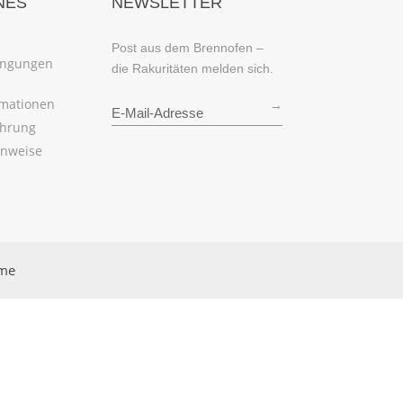
NES
NEWSLETTER
Post aus dem Brennofen –
ingungen
die Rakuritäten melden sich.
rmationen
→
ehrung
inweise
rme