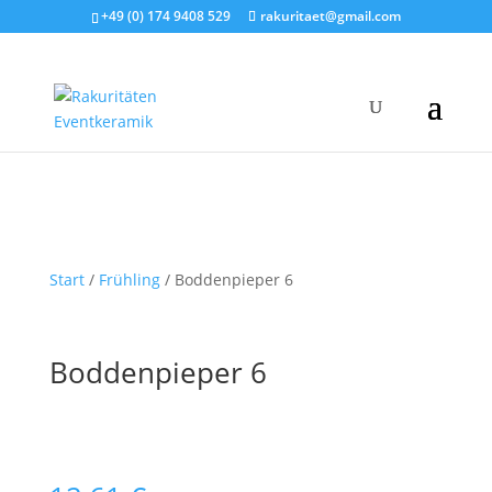
+49 (0) 174 9408 529
rakuritaet@gmail.com
Start
/
Frühling
/ Boddenpieper 6
Boddenpieper 6