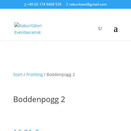
+49 (0) 174 9408 529
rakuritaet@gmail.com
Start
/
Frühling
/ Boddenpogg 2
Boddenpogg 2