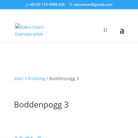
+49 (0) 174 9408 529
rakuritaet@gmail.com
Start
/
Frühling
/ Boddenpogg 3
Boddenpogg 3