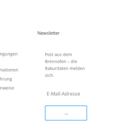
Newsletter
ingungen
Post aus dem
Brennofen – die
Rakuritäten melden
rmationen
sich.
ehrung
inweise
→