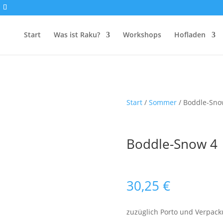
Start
Was ist Raku?
Workshops
Hofladen
Start
/
Sommer
/ Boddle-Sno
Boddle-Snow 4
30,25
€
zuzüglich Porto und Verpac