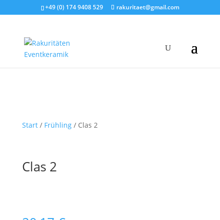
+49 (0) 174 9408 529
rakuritaet@gmail.com
Start
/
Frühling
/ Clas 2
Clas 2