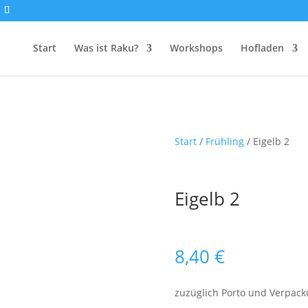
Start
Was ist Raku?
Workshops
Hofladen
Start
/
Frühling
/ Eigelb 2
Eigelb 2
8,40
€
zuzüglich Porto und Verpac