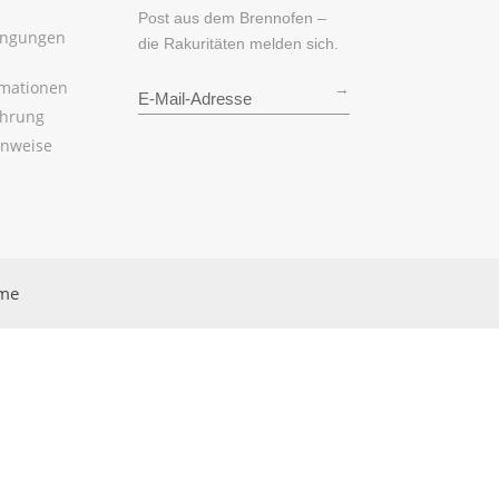
Post aus dem Brennofen –
ingungen
die Rakuritäten melden sich.
rmationen
→
ehrung
inweise
rme