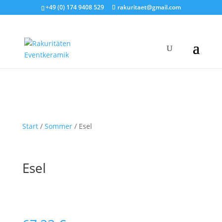
+49 (0) 174 9408 529
rakuritaet@gmail.com
Start
/
Sommer
/ Esel
Esel