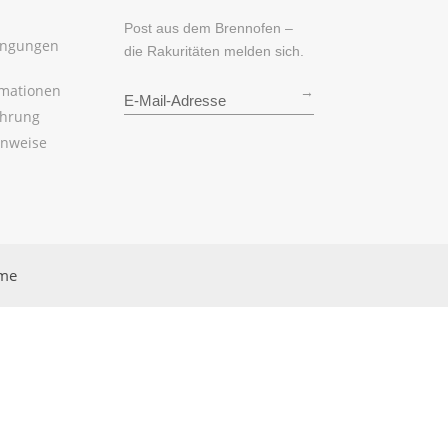
Post aus dem Brennofen –
ingungen
die Rakuritäten melden sich.
rmationen
→
ehrung
inweise
rme