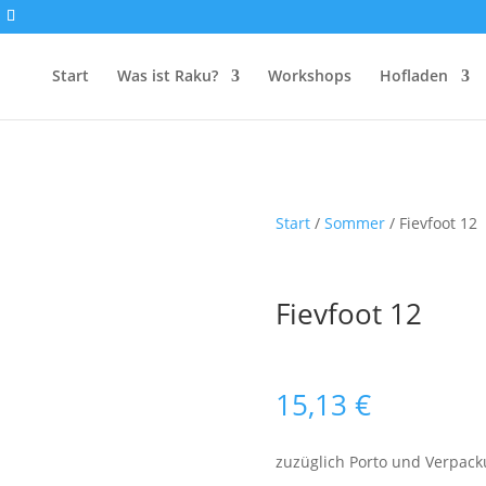
Start
Was ist Raku?
Workshops
Hofladen
Start
/
Sommer
/ Fievfoot 12
Fievfoot 12
15,13
€
zuzüglich Porto und Verpac