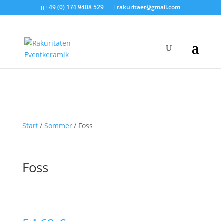
+49 (0) 174 9408 529
rakuritaet@gmail.com
Start
/
Sommer
/ Foss
Foss