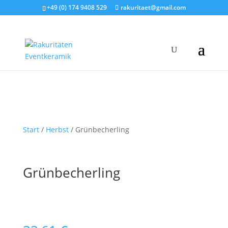
+49 (0) 174 9408 529
rakuritaet@gmail.com
Start
/
Herbst
/ Grünbecherling
Grünbecherling