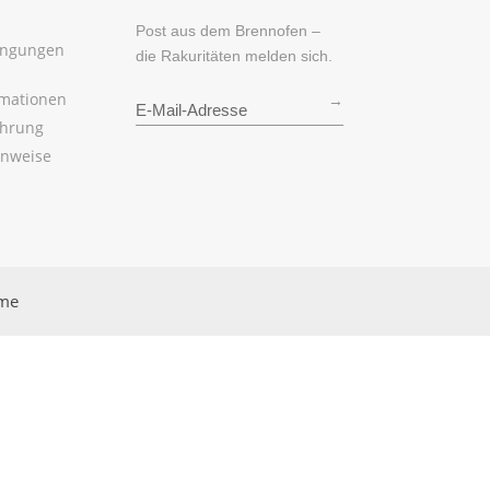
Post aus dem Brennofen –
ingungen
die Rakuritäten melden sich.
rmationen
→
ehrung
inweise
rme