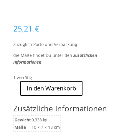
25,21
€
zuzüglich Porto und Verpackung
die Maße findet Du unter den
zusätzlichen
Informationen
1 vorrätig
In den Warenkorb
Kegelvogel
1
Menge
Zusätzliche Informationen
Gewicht
0,338 kg
Maße
10 × 7 × 18 cm