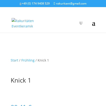
+49 (0) 174 9408 529
rakuritaet@gmail.com
Start
/
Frühling
/ Knick 1
Knick 1