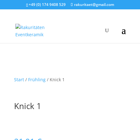
+49 (0) 174 9408 529
rakuritaet@gmail.com
Start
/
Frühling
/ Knick 1
Knick 1