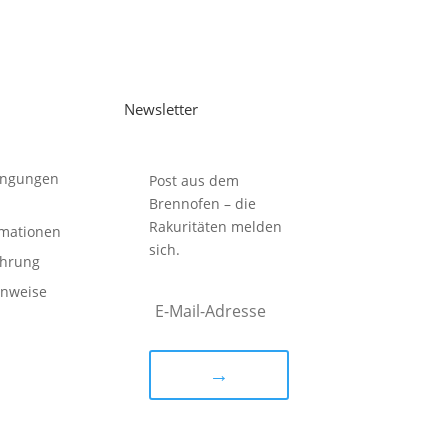
Newsletter
ingungen
Post aus dem
Brennofen – die
Rakuritäten melden
rmationen
sich.
ehrung
inweise
→