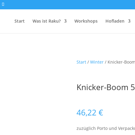
Start
Was ist Raku?
Workshops
Hofladen
Start
/
Winter
/ Knicker-Boom
Knicker-Boom 5
46,22
€
zuzüglich Porto und Verpac