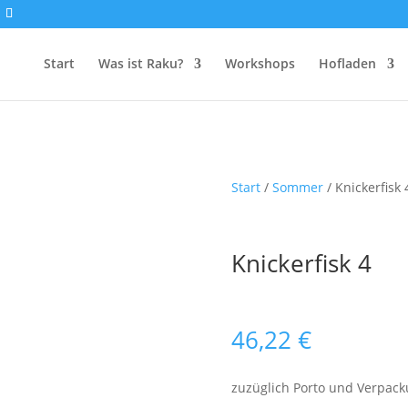
Start
Was ist Raku?
Workshops
Hofladen
Start
/
Sommer
/ Knickerfisk 
Knickerfisk 4
46,22
€
zuzüglich Porto und Verpac