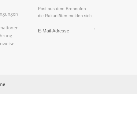
Post aus dem Brennofen –
ingungen
die Rakuritäten melden sich.
rmationen
→
ehrung
inweise
rme