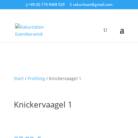
+49 (0) 174 9408 529
rakuritaet@gmail.com
Start
/
Frühling
/ Knickervaagel 1
Knickervaagel 1