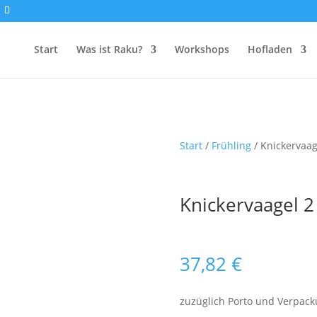
Start
Was ist Raku?
Workshops
Hofladen
Start
/
Frühling
/ Knickervaag
Knickervaagel 2
37,82
€
zuzüglich Porto und Verpac