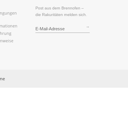
Post aus dem Brennofen –
ingungen
die Rakuritäten melden sich.
rmationen
→
ehrung
inweise
rme