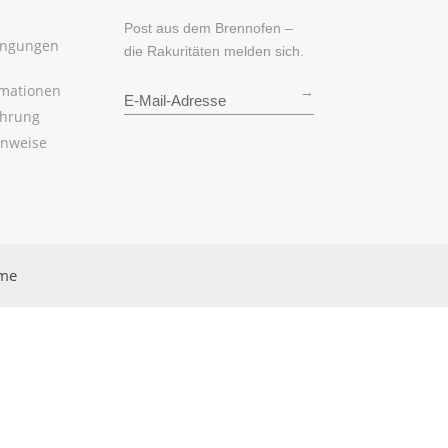
Post aus dem Brennofen –
ingungen
die Rakuritäten melden sich.
rmationen
→
ehrung
inweise
rme