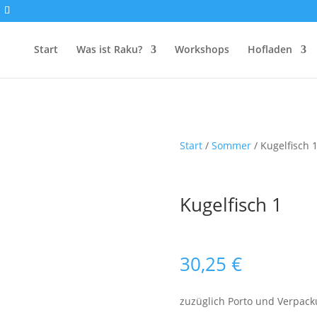
Start
Was ist Raku?
Workshops
Hofladen
Start
/
Sommer
/ Kugelfisch 
Kugelfisch 1
30,25
€
zuzüglich Porto und Verpac