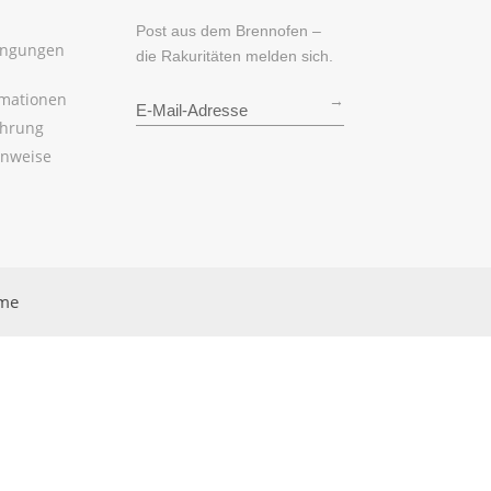
Post aus dem Brennofen –
ingungen
die Rakuritäten melden sich.
rmationen
→
ehrung
inweise
rme