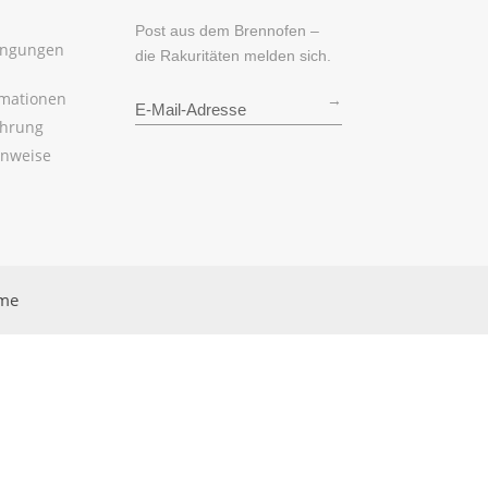
Post aus dem Brennofen –
ingungen
die Rakuritäten melden sich.
rmationen
→
ehrung
inweise
rme