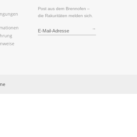
Post aus dem Brennofen –
ingungen
die Rakuritäten melden sich.
rmationen
→
ehrung
inweise
rme