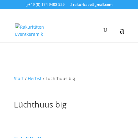
+49 (0) 174 9408 529
rakuritaet@gmail.com
Start
/
Herbst
/ Lüchthuus big
Lüchthuus big