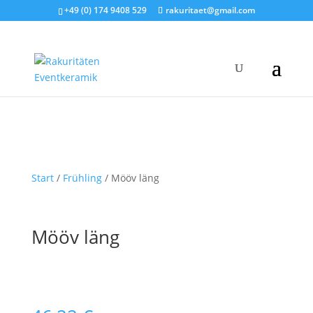
+49 (0) 174 9408 529
rakuritaet@gmail.com
Start
/
Frühling
/ Mööv läng
Mööv läng