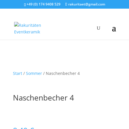
+49 (0) 174 9408 529
rakuritaet@gmail.com
Start
/
Sommer
/ Naschenbecher 4
Naschenbecher 4