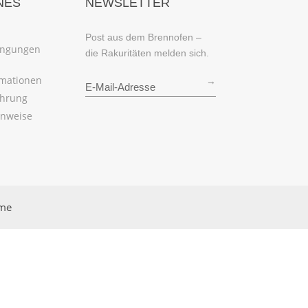
NES
NEWSLETTER
Post aus dem Brennofen –
ingungen
die Rakuritäten melden sich.
rmationen
→
ehrung
inweise
rme