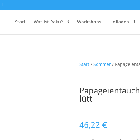
Start
Was ist Raku?
Workshops
Hofladen
Start
/
Sommer
/ Papageienta
Papageientauch
lütt
46,22
€