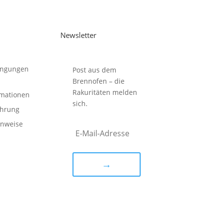
Newsletter
ingungen
Post aus dem
Brennofen – die
Rakuritäten melden
rmationen
sich.
ehrung
inweise
→