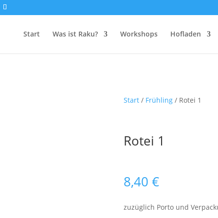
Start
Was ist Raku?
Workshops
Hofladen
Start
/
Frühling
/ Rotei 1
Rotei 1
8,40
€
zuzüglich Porto und Verpac