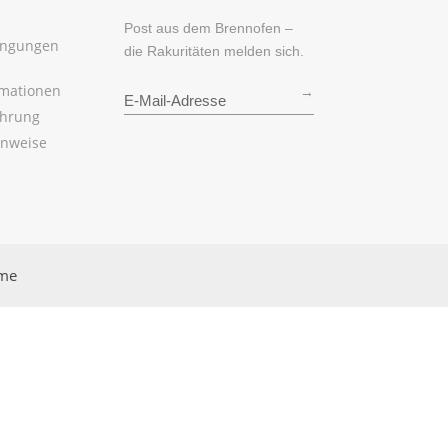
Post aus dem Brennofen –
ingungen
die Rakuritäten melden sich.
rmationen
→
ehrung
inweise
rme