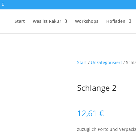
Start
Was ist Raku?
Workshops
Hofladen
Start
/
Unkategorisiert
/ Schl
Schlange 2
12,61
€
zuzüglich Porto und Verpac