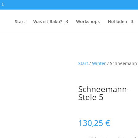
Start
Was ist Raku?
Workshops
Hofladen
Start
/
Winter
/ Schneemann-
Schneemann-
Stele 5
130,25
€