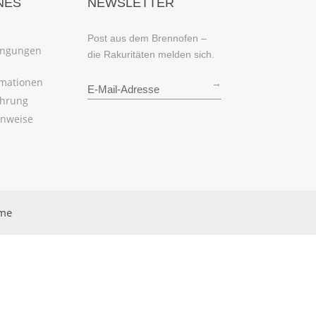
NES
NEWSLETTER
Post aus dem Brennofen –
ingungen
die Rakuritäten melden sich.
rmationen
→
ehrung
inweise
rme