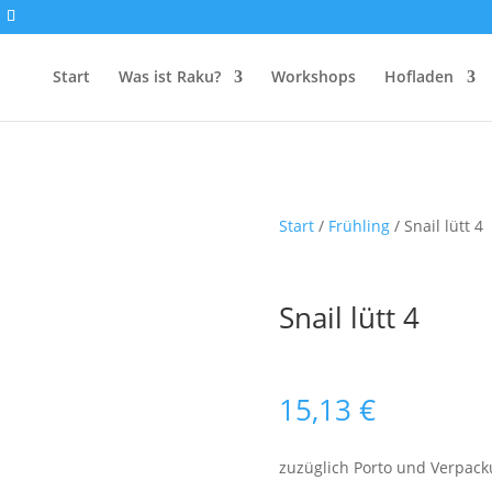
Start
Was ist Raku?
Workshops
Hofladen
Start
/
Frühling
/ Snail lütt 4
Snail lütt 4
15,13
€
zuzüglich Porto und Verpac