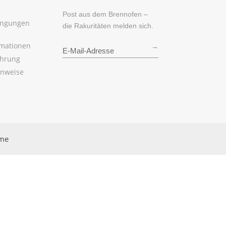
Post aus dem Brennofen –
ingungen
die Rakuritäten melden sich.
rmationen
→
ehrung
inweise
rme