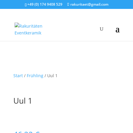
+49 (0) 174 9408 529
rakuritaet@gmail.com
Start
/
Frühling
/ Uul 1
Uul 1