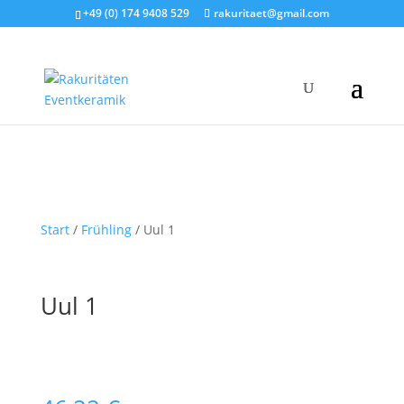
+49 (0) 174 9408 529
rakuritaet@gmail.com
Start
/
Frühling
/ Uul 1
Uul 1