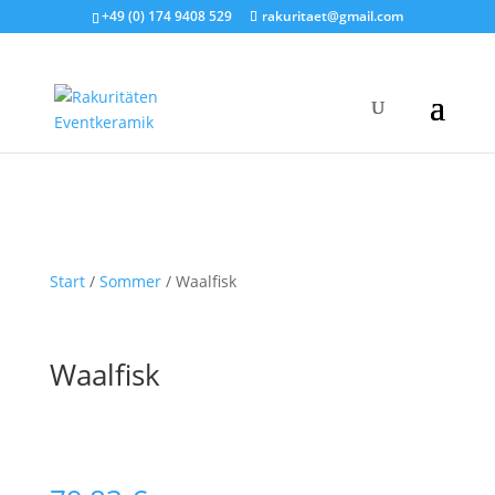
+49 (0) 174 9408 529
rakuritaet@gmail.com
Start
/
Sommer
/ Waalfisk
Waalfisk